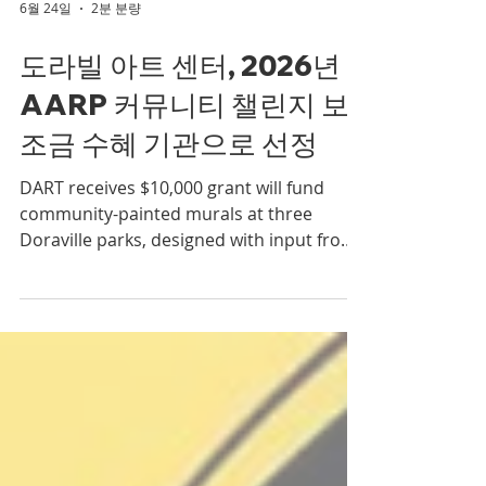
6월 24일
2분 분량
도라빌 아트 센터, 2026년
AARP 커뮤니티 챌린지 보
조금 수혜 기관으로 선정
DART receives $10,000 grant will fund
community-painted murals at three
Doraville parks, designed with input from
older adults and residents of all ages