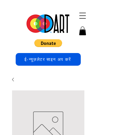
ई-न्यूज़लेटर साइन अप करें