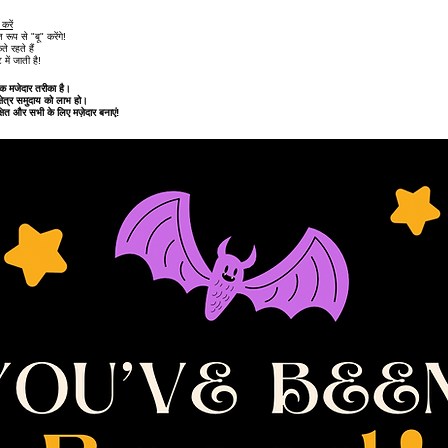
करें
ूप से "बू" करेंगे!
 रहते हैं
में जाती है!
एक मजेदार तरीका है।
क्षेत्र समुदाय को लाभ हो।
ित और सभी के लिए मज़ेदार बनाएं!