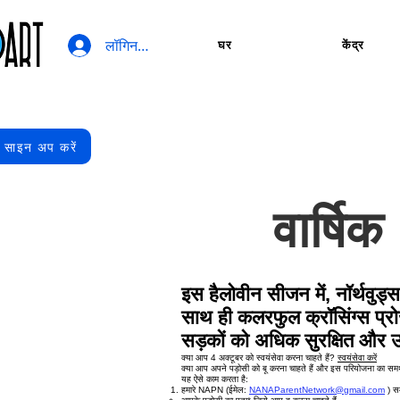
लॉगिन करें
घर
केंद्र
र साइन अप करें
वार्षिक 
इस हैलोवीन सीजन में, नॉर्थवुड्
साथ ही कलरफुल क्रॉसिंग्स प्रोज
सड़कों को अधिक सुरक्षित और
क्या आप 4 अक्टूबर को स्वयंसेवा करना चाहते हैं?
स्वयंसेवा करें
क्या आप अपने पड़ोसी को बू करना चाहते हैं और इस परियोजना का समर्
यह ऐसे काम करता है:
हमारे NAPN (ईमेल:
NANAParentNetwork@gmail.com
) सम