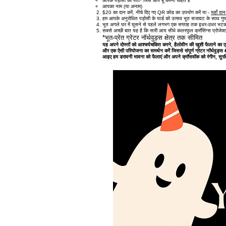
आपके पड़ोसी का पता* जिसे आप बू करना चाहते हैं
आपका नाम (या अनाम)
$20 का दान करें, नीचे दिए गए QR कोड का उपयोग करें या -
यहाँ दान 
हम आपके अनुरोधित पड़ोसी के यार्ड को उत्सव भूत सजावट के साथ गुप्त र
भूत अगले घर में घुसने से पहले लगभग एक सप्ताह तक इधर-उधर भटकते
सबसे अच्छी बात यह है कि सारी आय सीधे कलरफुल क्रॉसिंग्स प्रोजेक्ट 
*भूत-प्रेत ग्रेटर नॉर्थवुड्स क्षेत्र तक सीमित
यह अपने दोस्तों को आश्चर्यचकित करने, हैलोवीन की खुशी फैलाने का 
और एक ऐसी परियोजना का समर्थन करें जिससे संपूर्ण ग्रेटर नॉर्थवुड्स 
आइए हम डरावनी भावना को फैलाएं और अपने क्रॉसवॉक को रंगीन, सुरक्ष