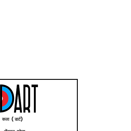
ल कला (डार्ट)