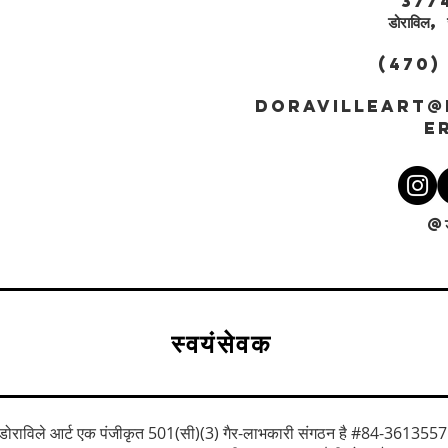
3774 से
डोरावि
(470)
DORAVILLEART@
E
@ड
स्वयंसेवक
डोराविले आर्ट एक पंजीकृत 501(सी)(3) गैर-लाभकारी संगठन है #84-3613557