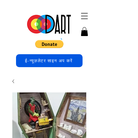
ई-न्यूज़लेटर साइन अप करें