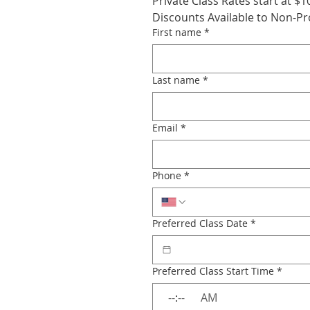
Private Class Rates start at $1
Discounts Available to Non-Pro
First name
*
Last name
*
Email
*
Phone
*
Preferred Class Date
*
Preferred Class Start Time
*
:
AM