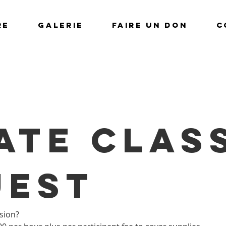
RE
GALERIE
FAIRE UN DON
C
ate Class
uest
sion? 