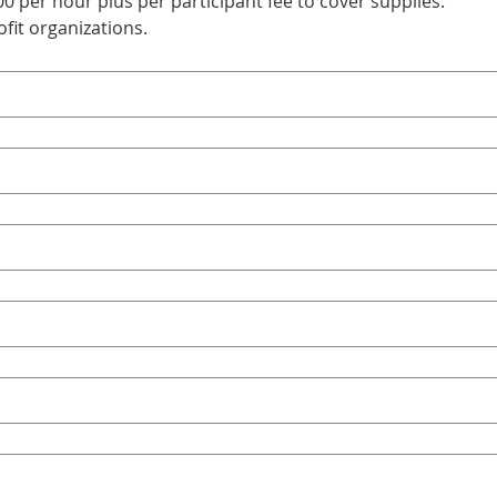
00 per hour plus per participant fee to cover supplies.
fit organizations.