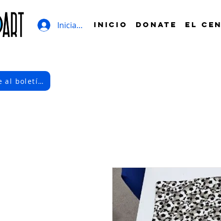
Iniciar sesión
INICIO
DONATE
EL CE
Suscríbete al boletín electrónico