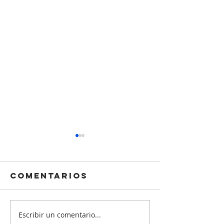
Comentarios
Escribir un comentario...
Oportunidad
Historia