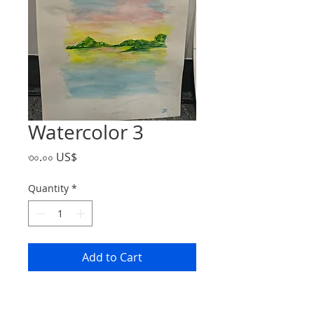
Watercolor 3
Price
৩০.০০ US$
Quantity
*
Add to Cart