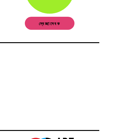
স্বেচ্ছাসেবক