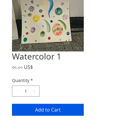
Watercolor 1
Price
৩০.০০ US$
Quantity
*
Add to Cart