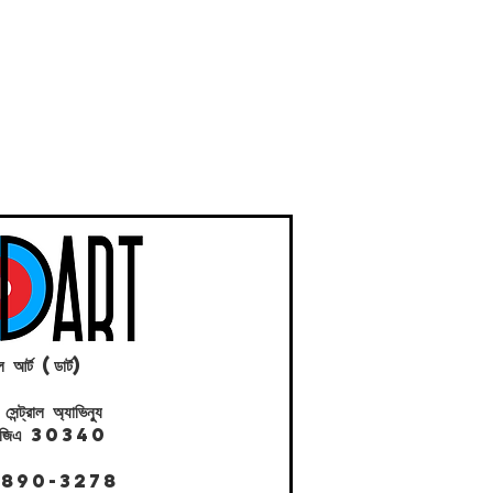
ল আর্ট (ডার্ট)
ট্রাল অ্যাভিন্যু
ল, জিএ 30340
 890-3278