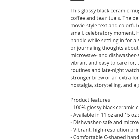
This glossy black ceramic mug
coffee and tea rituals. The d
movie-style text and colorful 
small, celebratory moment. H
handle while settling in for a 
or journaling thoughts about 
microwave- and dishwasher-sa
vibrant and easy to care for,
routines and late-night watch 
stronger brew or an extra-lon
nostalgia, storytelling, and 
Product features
- 100% glossy black ceramic 
- Available in 11 oz and 15 oz 
- Dishwasher-safe and micro
- Vibrant, high-resolution prin
- Comfortable C-shaped handl