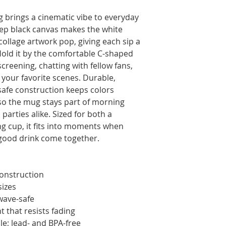
 brings a cinematic vibe to everyday 
eep black canvas makes the white 
collage artwork pop, giving each sip a 
old it by the comfortable C-shaped 
screening, chatting with fellow fans, 
your favorite scenes. Durable, 
fe construction keeps colors 
 so the mug stays part of morning 
parties alike. Sized for both a 
g cup, it fits into moments when 
a good drink come together.
construction
sizes
wave-safe
t that resists fading
e; lead- and BPA-free