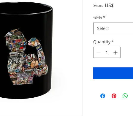
Price
১৬.০০ US$
আকার
*
Select
Quantity
*