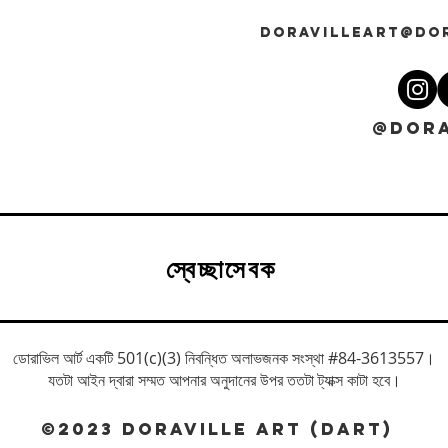
DORAVILLEART@DO
@DORA
স্বেচ্ছাসেবক
ডোরাভিল আর্ট একটি 501(c)(3) নিবন্ধিত অলাভজনক সংস্থা #84-3613557।
যতটা আইন দ্বারা সম্মত আপনার অনুদানের উপর ততটা ট্যাক্স কাটা হবে।
©2023 DORAVILLE ART (DART)