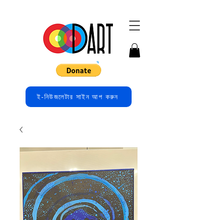
ই-নিউজলেটার সাইন আপ করুন