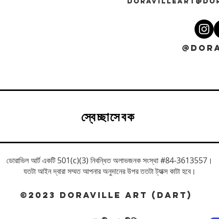
DORAVILLEART@DO
@DORA
স্বেচ্ছাসেবক
ডোরাভিল আর্ট একটি 501(c)(3) নিবন্ধিত অলাভজনক সংস্থা #84-3613557।
যতটা আইন দ্বারা সম্মত আপনার অনুদানের উপর ততটা ট্যাক্স কাটা হবে।
©2023 DORAVILLE ART (DART)