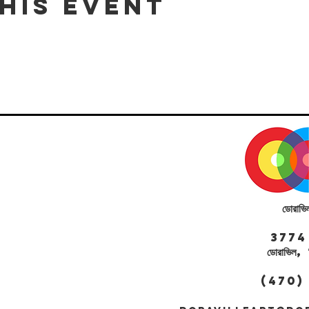
his event
ডোরাভি
3774 সেন্
ডোরাভি
(470)