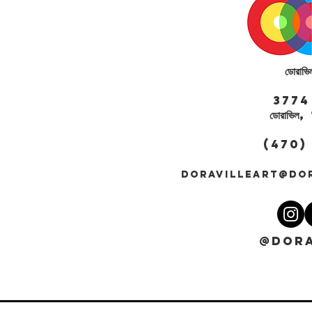
ডোরাভি
3774 সেন্
ডোরাভি
(470)
DORAVILLEART@DO
@DORA