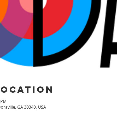
Location
০ PM
Doraville, GA 30340, USA