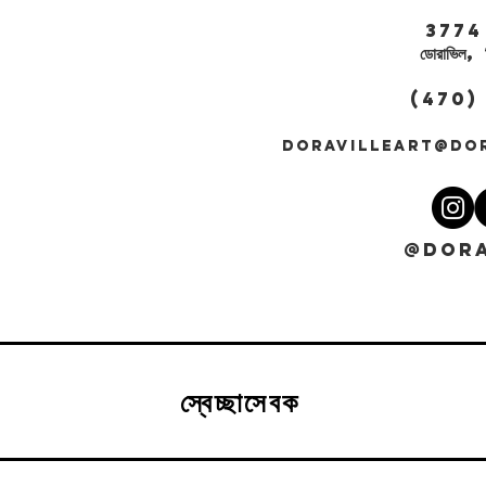
3774 সেন্
ডোরাভি
(470)
DORAVILLEART@DO
@DORA
স্বেচ্ছাসেবক