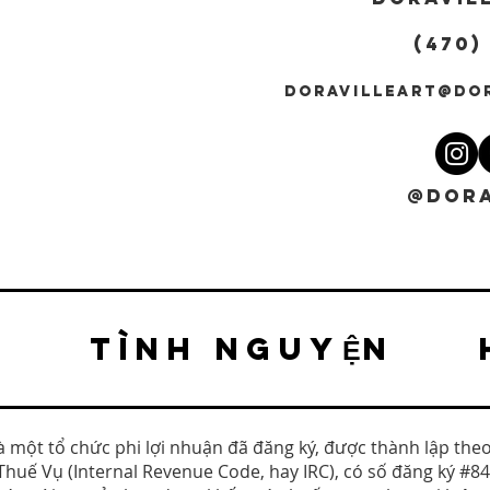
(470)
DORAVILLEART@DO
@DORA
TÌNH NGUYỆN
là một tổ chức phi lợi nhuận đã đăng ký, được thành lập the
Thuế Vụ (Internal Revenue Code, hay IRC), có số đăng ký #8