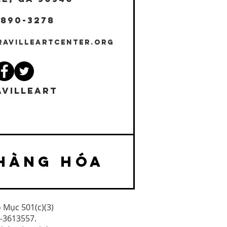
 890-3278
RAVILLEARTCENTER.ORG
VILLEART
HÀNG HÓA
o Mục 501(c)(3)
4-3613557.