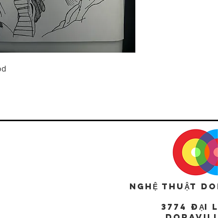
od
NGHỆ THUẬT DOR
3774 ĐẠI 
DORAVILL