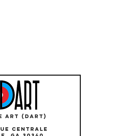
E ART (DART)
NUE CENTRALE
E, GA 30340