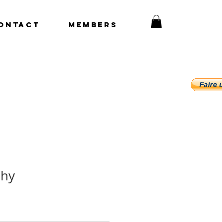
ONTACT
Members
phy