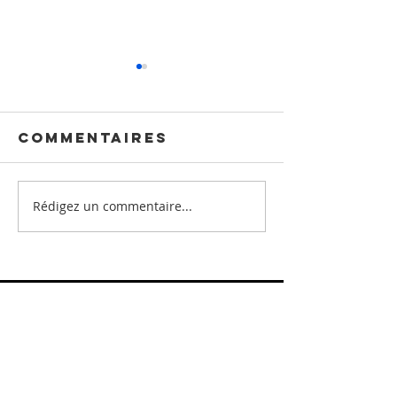
Commentaires
Rédigez un commentaire...
Croisements
Histoire
colorés
d'oppor
d'artist
nous
partage